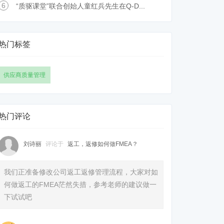
6
“质驱课堂”联合创始人童红兵先生在Q-D...
热门标签
供应商质量管理
热门评论
刘诗丽
评论于
返工，返修如何做FMEA？
我们正准备修改公司返工返修管理流程，大家对如
何做返工的FMEA茫然失措，参考老师的建议做一
下试试吧