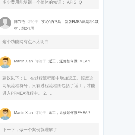
多少费用能培训一个整体的知识： APIS IQ
陈兴艳
评论于
“变心”的飞马---新版FMEA就是种1颗
树，织2张网
这个功能网有点不太明白
Martin.Xian
评论于
返工，返修如何做FMEA？
建议以下：1、在过程流程图中增加返工、报废这
两项流程符号，只有过程流程图包括了返工，才能
进入PFMEA流程中。 2、...
Martin.Xian
评论于
返工，返修如何做FMEA？
下一下，做一个案例就理解了