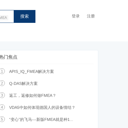
搜索
登录
注册
MEA
热门焦点
1
APIS_IQ_FMEA解决方案
2
Q-DAS解决方案
3
返工，返修如何做FMEA？
4
VDA5中如何体现德国人的设备情结？
5
“变心”的飞马---新版FMEA就是种1...