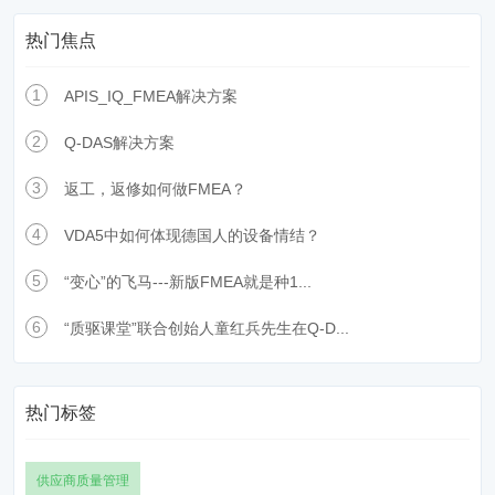
热门焦点
1
APIS_IQ_FMEA解决方案
2
Q-DAS解决方案
3
返工，返修如何做FMEA？
4
VDA5中如何体现德国人的设备情结？
5
“变心”的飞马---新版FMEA就是种1...
6
“质驱课堂”联合创始人童红兵先生在Q-D...
热门标签
供应商质量管理