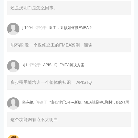
还是没明白是怎么回事。
jf1994
评论于
返工，返修如何做FMEA？
能不能 发一个返修返工的FMEA案例，谢谢
xj.l
评论于
APIS_IQ_FMEA解决方案
多少费用能培训一个整体的知识： APIS IQ
陈兴艳
评论于
“变心”的飞马---新版FMEA就是种1颗树，织2张网
这个功能网有点不太明白